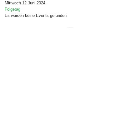
Mittwoch 12 Juni 2024
Folgetag
Es wurden keine Events gefunden
Free Joomla templates
by
Ltheme