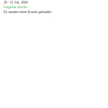
15 - 21 Juli, 2024
Folgende Woche
Es wurden keine Events gefunden
Free Joomla templates
by
Ltheme