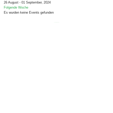
26 August - 01 September, 2024
Folgende Woche
Es wurden keine Events gefunden
Free Joomla templates
by
Ltheme