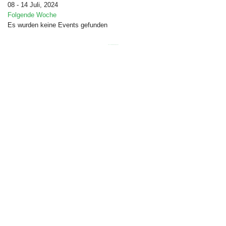
08 - 14 Juli, 2024
Folgende Woche
Es wurden keine Events gefunden
Free Joomla templates
by
Ltheme