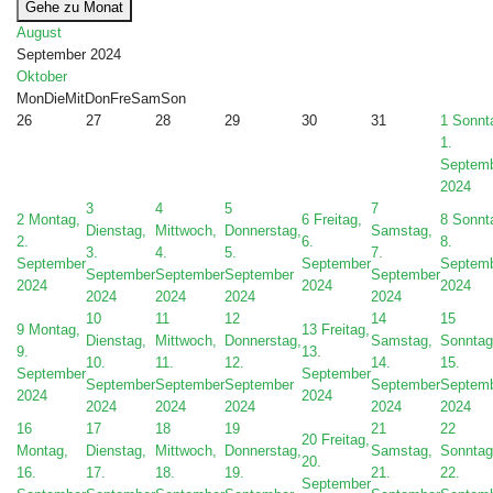
Gehe zu Monat
August
September 2024
Oktober
Mon
Die
Mit
Don
Fre
Sam
Son
26
27
28
29
30
31
1
Sonnt
1.
Septem
2024
3
4
5
7
2
Montag,
6
Freitag,
8
Sonnt
Dienstag,
Mittwoch,
Donnerstag,
Samstag,
2.
6.
8.
3.
4.
5.
7.
September
September
Septem
September
September
September
September
2024
2024
2024
2024
2024
2024
2024
10
11
12
14
15
9
Montag,
13
Freitag,
Dienstag,
Mittwoch,
Donnerstag,
Samstag,
Sonntag
9.
13.
10.
11.
12.
14.
15.
September
September
September
September
September
September
Septem
2024
2024
2024
2024
2024
2024
2024
16
17
18
19
21
22
20
Freitag,
Montag,
Dienstag,
Mittwoch,
Donnerstag,
Samstag,
Sonntag
20.
16.
17.
18.
19.
21.
22.
September