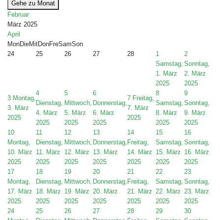
Gehe zu Monat
Februar
März 2025
April
Mon
Die
Mit
Don
Fre
Sam
Son
24
25
26
27
28
1
2
Samstag,
Sonntag,
1. März
2. März
2025
2025
4
5
6
8
9
3
Montag,
7
Freitag,
Dienstag,
Mittwoch,
Donnerstag,
Samstag,
Sonntag,
3. März
7. März
4. März
5. März
6. März
8. März
9. März
2025
2025
2025
2025
2025
2025
2025
10
11
12
13
14
15
16
Montag,
Dienstag,
Mittwoch,
Donnerstag,
Freitag,
Samstag,
Sonntag,
10. März
11. März
12. März
13. März
14. März
15. März
16. März
2025
2025
2025
2025
2025
2025
2025
17
18
19
20
21
22
23
Montag,
Dienstag,
Mittwoch,
Donnerstag,
Freitag,
Samstag,
Sonntag,
17. März
18. März
19. März
20. März
21. März
22. März
23. März
2025
2025
2025
2025
2025
2025
2025
24
25
26
27
28
29
30