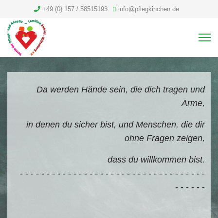
+49 (0) 157 / 58515193
info@pflegkinchen.de
Da werden Hände sein, die dich tragen und
Arme,
in denen du sicher bist, und Menschen, die dir
ohne Fragen zeigen,
dass du willkommen bist.
- - - - - - - - - - - - - - - - - - - - - - - - - - - - - - - - - - -
- - - - - -